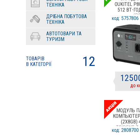
OUKITEL P80
ТЕХНІКА
512 ВТ⋅ГО
(P
ДРІБНА ПОБУТОВА
код: 5757806
ТЕХНІКА
АВТОТОВАРИ ТА
ТУРИЗМ
12
ТОВАРІВ
В КАТЕГОРІЇ
1250
до к
МОДУЛЬ П
КОМПЬЮТЕР
(2X8GB)
TRIDENT Z 
код: 2808700
(F4-4266C