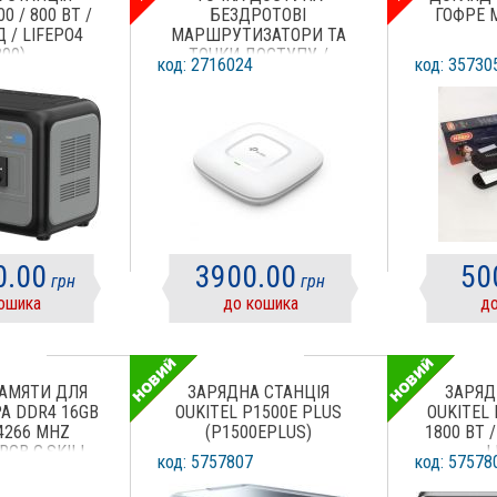
0 / 800 ВТ /
БЕЗДРОТОВІ
ГОФРЕ 
Д / LIFEPO4
МАРШРУТИЗАТОРИ ТА
800)
ТОЧКИ ДОСТУПУ /
код: 2716024
код: 35730
АКТИВНЕ МЕРЕЖЕВЕ
ОБЛАДНАННЯ TP-LINK
БЕЗДРОТОВА
ДВОХДІАПАЗОННА
ГІГАБІТНА СТЕЛЬОВА
ТОЧК А ДОСТУПУ A
EAP245
0.00
3900.00
50
грн
грн
ошика
до кошика
до
АМЯТИ ДЛЯ
ЗАРЯДНА СТАНЦІЯ
ЗАРЯД
А DDR4 16GB
OUKITEL P1500E PLUS
OUKITEL 
 4266 MHZ
(P1500EPLUS)
1800 ВТ /
RGB G.SKILL
L
код: 5757807
код: 57578
19D-16GTZR)