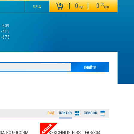
0
0
00
ВХІД
од
грн
3-609
0-411
9-675
вид
плитка
список
ЗА ВОЛОССЯМ
КЕКСНИЦЯ FIRST FA-5304