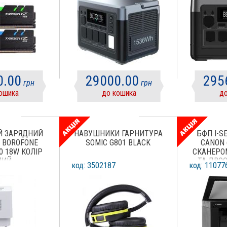
0.00
29000.00
295
грн
грн
ошика
до кошика
до
Й ЗАРЯДНИЙ
НАВУШНИКИ ГАРНИТУРА
БФП I-S
 BOROFONE
SOMIC G801 BLACK
CANON 
.0 18W КОЛІР
СКАНЕРОМ
ЛИЙ
ТА ДВО
код: 3502187
код: 11077