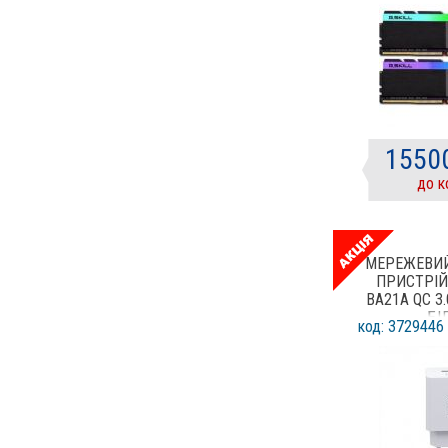
1550
до к
МЕРЕЖЕВИ
ПРИСТРІЙ
BA21A QC 3
БІ
код: 3729446