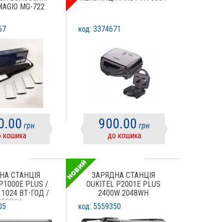
MAGIO MG-722
57
код: 3374671
0.00
900.00
грн
грн
 кошика
до кошика
НА СТАНЦІЯ
ЗАРЯДНА СТАНЦІЯ
P1000E PLUS /
OUKITEL P2001E PLUS
 1024 ВТ⋅ГОД /
2400W 2048WH
IFEPO4
05
код: 5559350