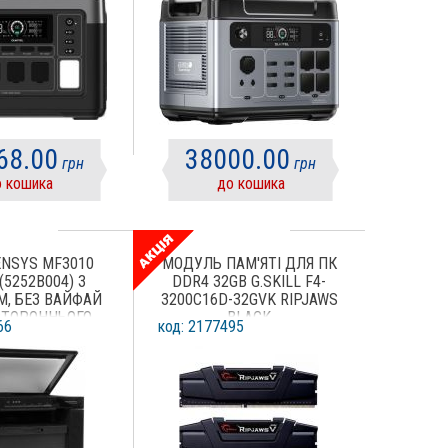
68.00
38000.00
грн
грн
 кошика
до кошика
ENSYS MF3010
МОДУЛЬ ПАМ'ЯТІ ДЛЯ ПК
(5252B004) З
DDR4 32GB G.SKILL F4-
, БЕЗ ВАЙФАЙ
3200C16D-32GVK RIPJAWS
СТОРОННЬОГО
BLACK
66
код: 2177495
ДРУКУ