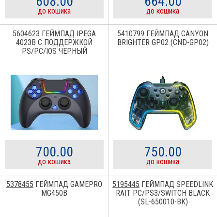
608.00
664.00
до кошика
до кошика
5604623
ГЕЙМПАД IPEGA
5410799
ГЕЙМПАД CANYON
4023B С ПОДДЕРЖКОЙ
BRIGHTER GP02 (CND-GP02)
PS/PC/IOS ЧЕРНЫЙ
700.00
750.00
до кошика
до кошика
5378455
ГЕЙМПАД GAMEPRO
5195445
ГЕЙМПАД SPEEDLINK
MG450B
RAIT PC/PS3/SWITCH BLACK
(SL-650010-BK)