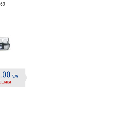
163
.00
грн
ошика