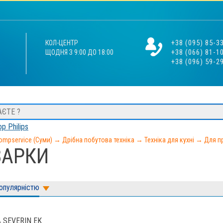
+38 (095) 85-3
КОЛ-ЦЕНТР
+38 (066) 81-1
ЩОДНЯ З 9:00 ДО 18:00
+38 (096) 59-2
р Philips
ompservice (Суми)
→
Дрібна побутова техніка
→
Техніка для кухні
→
Для п
ВАРКИ
популярністю
 SEVERIN EK