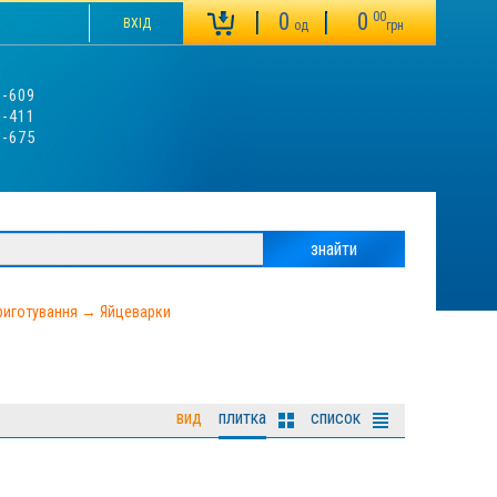
0
0
00
ВХІД
од
грн
3-609
0-411
9-675
риготування
→
Яйцеварки
вид
плитка
список