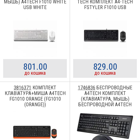
МЫШЬ) A4TECH F1010 WHITE
TECH КОМПЛЕКТ A4-TECH
USB WHITE
FSTYLER F1010 USB
BLACK/GREY
801.00
829.00
до кошика
до кошика
3816371
КОМПЛЕКТ
1746836
БЕСПРОВОДНЫЕ
КЛАВІАТУРА+МИША A4TECH
A4TECH КОМПЛЕКТ
FG1010 ORANGE (FG1010
(КЛАВИАТУРА, МЫШЬ)
(ORANGE))
БЕСПРОВОДНОЙ A4TECH
3000N BLACK USB 3000N (GK-
85+G3-200N)