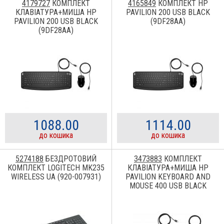
4179727
КОМПЛЕКТ
4165849
КОМПЛЕКТ HP
КЛАВІАТУРА+МИША HP
PAVILION 200 USB BLACK
PAVILION 200 USB BLACK
(9DF28AA)
(9DF28AA)
1088.00
1114.00
до кошика
до кошика
5274188
БЕЗДРОТОВИЙ
3473883
КОМПЛЕКТ
КОМПЛЕКТ LOGITECH MK235
КЛАВІАТУРА+МИША HP
WIRELESS UA (920-007931)
PAVILION KEYBOARD AND
MOUSE 400 USB BLACK
(4CE97AA)