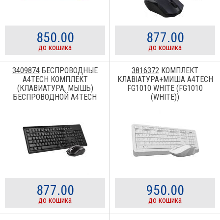
850.00
877.00
до кошика
до кошика
3409874
БЕСПРОВОДНЫЕ
3816372
КОМПЛЕКТ
A4TECH КОМПЛЕКТ
КЛАВІАТУРА+МИША A4TECH
(КЛАВИАТУРА, МЫШЬ)
FG1010 WHITE (FG1010
БЕСПРОВОДНОЙ A4TECH
(WHITE))
4200N (GR-92+G3-200N) BLACK
USB 4200N (GR-92+G3-200N)
877.00
950.00
до кошика
до кошика