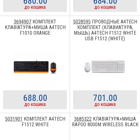
680.00
684.00
до кошика
до кошика
3694907
КОМПЛЕКТ
5028595
ПРОВОДНЫЕ A4TECH
КЛАВІАТУРА+МИША A4TECH
КОМПЛЕКТ (КЛАВИАТУРА,
F1010 ORANGE
МЫШЬ) A4TECH F1512 WHITE
USB F1512 (WHITE)
688.00
701.00
до кошика
до кошика
5031901
КОМПЛЕКТ A4TECH
3685322
КЛАВІАТУРА+МИША
F1512 WHITE
RAPOO 8000M WIRELESS BLACK