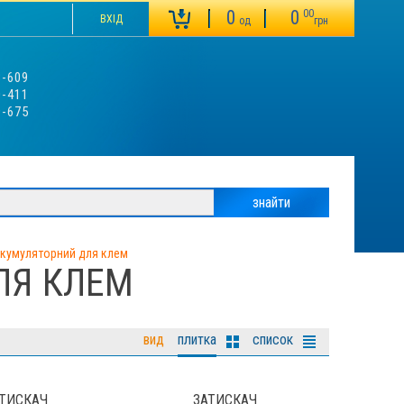
0
0
00
ВХІД
од
грн
3-609
0-411
9-675
акумуляторний для клем
ЛЯ КЛЕМ
вид
плитка
список
ТИСКАЧ
ЗАТИСКАЧ