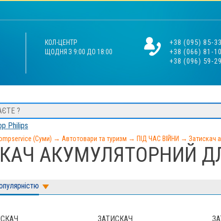
+38 (095) 85-3
КОЛ-ЦЕНТР
+38 (066) 81-1
ЩОДНЯ З 9:00 ДО 18:00
+38 (096) 59-2
р Philips
ompservice (Суми)
→
Автотовари та туризм
→
ПІД ЧАС ВІЙНИ
→
Затискач 
КАЧ АКУМУЛЯТОРНИЙ Д
популярністю
ИСКАЧ
ЗАТИСКАЧ
ЗА