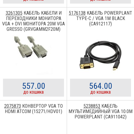
3261305
КАБЕЛЬ КАБЕЛИ И
5176138
КАБЕЛЬ POWERPLANT
ПЕРЕХОДНИКИ МОНИТОРА
TYPE-C / VGA 1M BLACK
VGA + DVI МОНИТОРА 20М VGA
(CA912117)
GRESSO (GRVGAMM2F20M)
HD15M/HD15M С 2-МЯ
ФЕРРИТАМИ
557.00
564.00
до кошика
до кошика
2075873
КОНВЕРТОР VGA TO
5238853
КАБЕЛЬ
HDMI ATCOM (15271/HDV01)
МУЛЬТИМЕДИЙНЫЙ VGA 10.0M
POWERPLANT (CA911042)