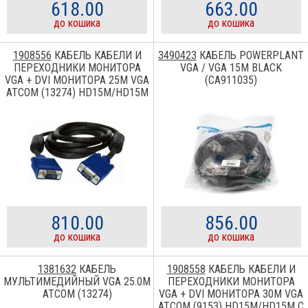
618.00
663.00
до кошика
до кошика
1908556
КАБЕЛЬ КАБЕЛИ И
3490423
КАБЕЛЬ POWERPLANT
ПЕРЕХОДНИКИ МОНИТОРА
VGA / VGA 15M BLACK
VGA + DVI МОНИТОРА 25М VGA
(CA911035)
ATCOM (13274) HD15M/HD15M
С 2-МЯ ФЕРРИТАМИ
810.00
856.00
до кошика
до кошика
1381632
КАБЕЛЬ
1908558
КАБЕЛЬ КАБЕЛИ И
МУЛЬТИМЕДИЙНЫЙ VGA 25.0M
ПЕРЕХОДНИКИ МОНИТОРА
ATCOM (13274)
VGA + DVI МОНИТОРА 30М VGA
ATCOM (9153) HD15M/HD15M С