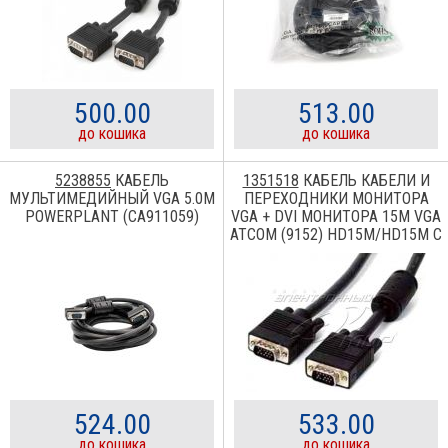
500.00
513.00
до кошика
до кошика
5238855
КАБЕЛЬ
1351518
КАБЕЛЬ КАБЕЛИ И
МУЛЬТИМЕДИЙНЫЙ VGA 5.0M
ПЕРЕХОДНИКИ МОНИТОРА
POWERPLANT (CA911059)
VGA + DVI МОНИТОРА 15М VGA
ATCOM (9152) HD15M/HD15M С
2-МЯ ФЕРРИТАМИ
524.00
533.00
до кошика
до кошика