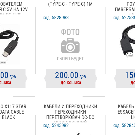
ЗОВАТЕЛЕМ
(TYPE-C - TYPE-C) 1М
РОУ
 С 5V НА 12V
ПАВЕРБАН
 ММ DC ДЛЯ
5.5
код: 5828983
код: 52758
ТЕРА
.00
200.00
15
грн
грн
ошика
до кошика
до
O X117 STAR
КАБЕЛИ И ПЕРЕХОДНИКИ
КАБЕЛЬ
DATA CABLE
ПЕРЕХОДНИКИ
ESSAGER
C BLACK
ПЕРЕТВОРЮВАЧ DC-DC
L
ПІДВИЩУЮЧИЙ
код: 5245982
код: 58284
DYNAMODE LCD 5V-9V
1A/12V 0,8A (KWS-912V)