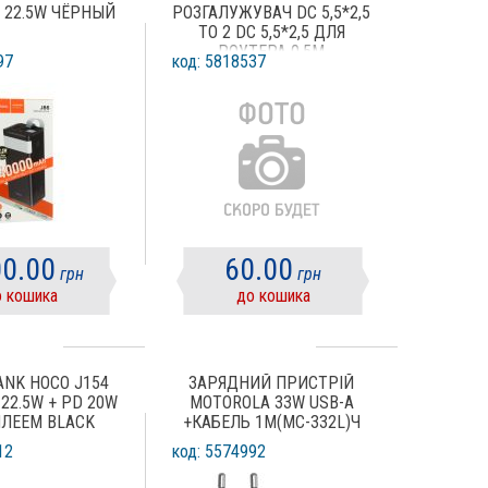
 22.5W ЧЁРНЫЙ
РОЗГАЛУЖУВАЧ DC 5,5*2,5
TO 2 DC 5,5*2,5 ДЛЯ
РОУТЕРА 0,5М
97
код: 5818537
0.00
60.00
грн
грн
 кошика
до кошика
ANK HOCO J154
ЗАРЯДНИЙ ПРИСТРІЙ
22.5W + PD 20W
MOTOROLA 33W USB-А
ЛЕЕМ BLACK
+КАБЕЛЬ 1M(MC-332L)Ч
12
код: 5574992