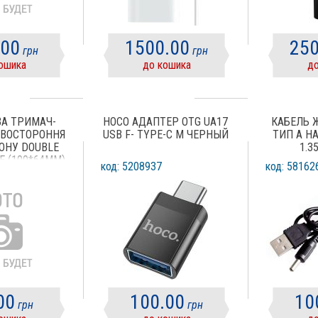
.00
1500.00
250
грн
грн
ошика
до кошика
до
ВА ТРИМАЧ-
HOCO АДАПТЕР OTG UA17
КАБЕЛЬ 
ДВОСТОРОННЯ
USB F- TYPE-C M ЧЕРНЫЙ
ТИП A НА
ОНУ DOUBLE
1.3
NE (100*64ММ)
код: 5208937
код: 58162
ЗОРИЙ)
00
100.00
10
грн
грн