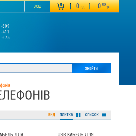
0
0
00
ВХІД
од
грн
3-609
0-411
9-675
ефонів
ЕЛЕФОНІВ
вид
плитка
список
КАБЕЛЬ ДЛЯ
USB КАБЕЛЬ ДЛЯ