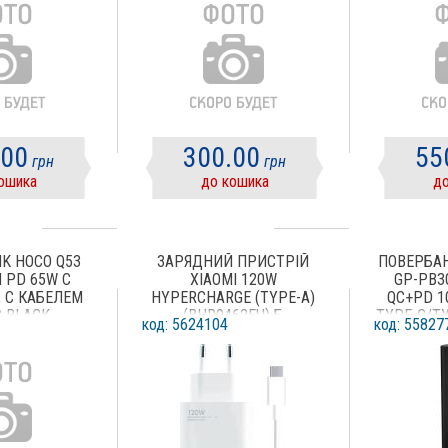
.00
300.00
55
грн
грн
ошика
до кошика
до
K HOCO Q53
ЗАРЯДНИЙ ПРИСТРІЙ
ПОВЕРБАН
 PD 65W С
XIAOMI 120W
GP-PB3
 С КАБЕЛЕМ
HYPERCHARGE (TYPE-A)
QC+PD 1
C BLACK
(BHR9462EU) Б
TYPE-C/TY
код: 5624104
код: 55827
BLACK (