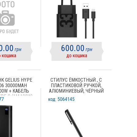
0.00
600.00
грн
грн
 кошика
до кошика
К GELIUS HYPE
СТИЛУС ЁМКОСТНЫЙ , С
06 30000MAH
ПЛАСТИКОВОЙ РУЧКОЙ,
00W + КАБЕЛЬ
АЛЮМИНИЕВЫЙ, ЧЁРНЫЙ
PE-C (1M,100W)
77
код: 5064145
ДЛЯ НОУТБУКА)