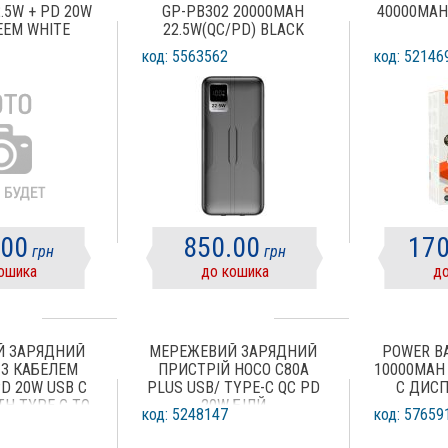
.5W + PD 20W
GP-PB302 20000MAH
40000MAH
ЕЕМ WHITE
22.5W(QC/PD) BLACK
код: 5563562
код: 52146
.00
850.00
170
грн
грн
ошика
до кошика
до
Й ЗАРЯДНИЙ
МЕРЕЖЕВИЙ ЗАРЯДНИЙ
POWER B
 З КАБЕЛЕМ
ПРИСТРІЙ HOCO C80A
10000MAH 
D 20W USB C
PLUS USB/ TYPE-C QC PD
С ДИСП
TH TYPE C TO
20W БІЛЙ
код: 5248147
код: 57659
C CABLE