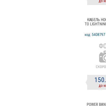
до к
КАБЕЛЬ HO
TO LIGHTNI
код: 5408797
150
до к
POWER BAN