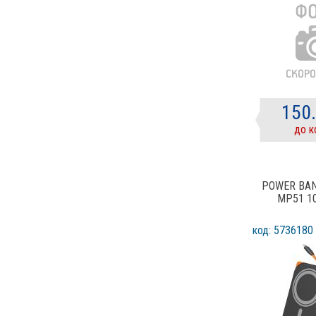
150
до к
POWER BA
MP51 1
код: 5736180