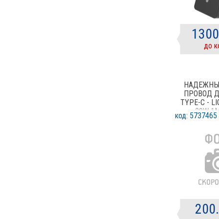
1300
до к
НАДЕЖНЫ
ПРОВОД Д
TYPE-C - L
29W 1
код: 5737465
200