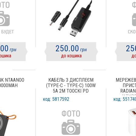
.00
250.00
25
грн
грн
ошика
до кошика
до
NK NTAANOO
КАБЕЛЬ З ДИСПЛЕЄМ
МЕРЕЖЕВ
0000MAH
(TYPE-C - TYPE-С) 100W
ПРИСТ
5A 2М TOOCKI PD
RADIAN
(1TYPE
код: 5817592
код: 55174
(PD/QC3
VOOC)