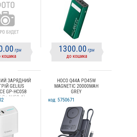
0.00
1300.00
грн
грн
 кошика
до кошика
ИЙ ЗАРЯДНИЙ
HOCO Q44A PD45W
РІЙ GELIUS
MAGNETIC 20000MAH
CE GP-HC058
GREY
-C+ 1USB-A)
02
код: 5750671
.0/PPS/SUPER
 25 W WHITE