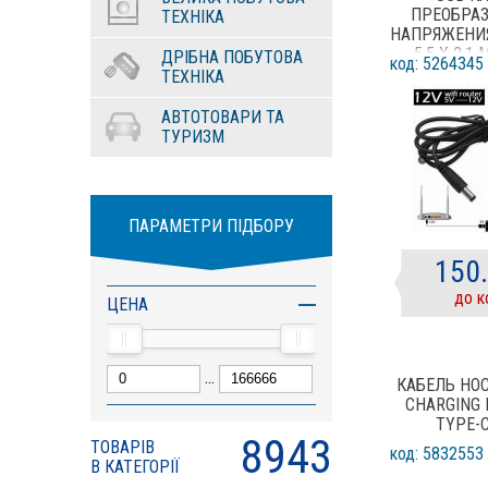
ПРЕОБРА
ТЕХНІКА
НАПРЯЖЕНИЯ
5.5 Х 2.1
ДРІБНА ПОБУТОВА
код: 5264345
РОУ
ТЕХНІКА
АВТОТОВАРИ ТА
ТУРИЗМ
ПАРАМЕТРИ ПІДБОРУ
150
до к
ЦЕНА
...
КАБЕЛЬ HOC
CHARGING 
TYPE-
8943
ТОВАРІВ
код: 5832553
В КАТЕГОРІЇ