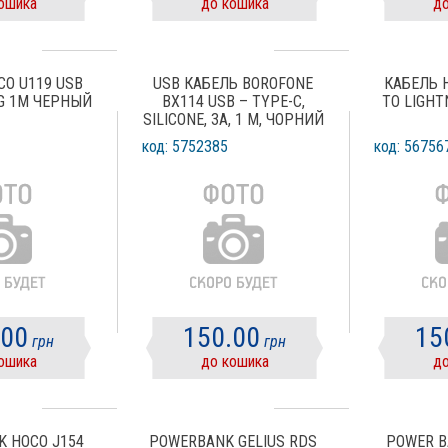
ошика
до кошика
до
CO U119 USB
USB КАБЕЛЬ BOROFONE
КАБЕЛЬ 
NG 1M ЧЕРНЫЙ
BX114 USB – TYPE-C,
TO LIGHT
SILICONE, 3A, 1 М, ЧОРНИЙ
код: 5752385
код: 56756
.00
150.00
15
грн
грн
ошика
до кошика
до
K HOCO J154
POWERBANK GELIUS RDS
POWER B