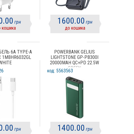
0.00
1600.00
грн
грн
 кошика
до кошика
БЕЛЬ 6A TYPE-A
POWERBANK GELIUS
C 1MBHR6032GL
LIGHTSTONE GP-PB300I
WHITE
20000MAH QC+PD 22.5W
GREEN
26
код: 5563563
0.00
1400.00
грн
грн