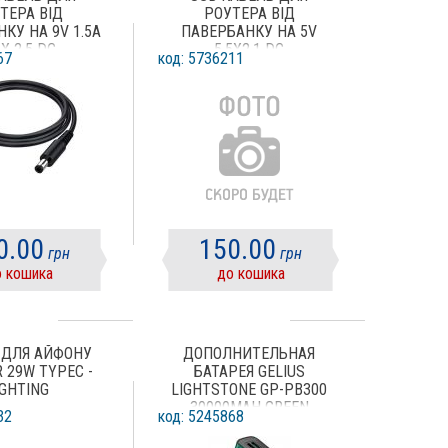
ТЕРА ВІД
РОУТЕРА ВІД
КУ НА 9V 1.5A
ПАВЕРБАНКУ НА 5V
 X 2.5 DC
5.5X2.1 DC
67
код: 5736211
0.00
150.00
грн
грн
 кошика
до кошика
 ДЛЯ АЙФОНУ
ДОПОЛНИТЕЛЬНАЯ
 29W TYPEC -
БАТАРЕЯ GELIUS
IGHTING
LIGHTSTONE GP-PB300
30000MAH GREEN
32
код: 5245868