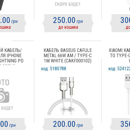
.00
250.00
30
грн
грн
ошика
до кошика
до
Й КАБЕЛЬ/
КАБЕЛЬ BASEUS CAFULE
XIAOMI КА
ЛЯ IPHONE
METAL 66W AM / TYPE-C
TO TYPE-
IGHTNING PD
1M WHITE (CAKF000102)
M APPLE
код: 5180788
код: 52412
.00
200.00
35
грн
грн