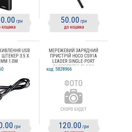
0.00
50.00
грн
грн
 кошика
до кошика
ЖИВЛЕННЯ USB
МЕРЕЖЕВИЙ ЗАРЯДНИЙ
 ШТЕКЕР 3.5 Х
ПРИСТРІЙ HOCO CS91A
5ММ 1.0М
LEADER SINGLE-PORT
CHARGER(EU) BLACK
60
код: 5828966
0.00
120.00
грн
грн