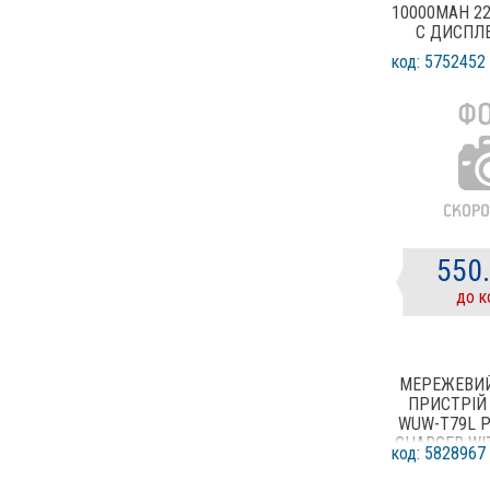
10000MAH 22
С ДИСПЛ
код: 5752452
550
до к
МЕРЕЖЕВИ
ПРИСТРІЙ
WUW-T79L P
CHARGER WI
код: 5828967
TYPE 