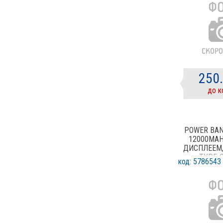
250
до к
POWER BAN
12000MAH
ДИСПЛЕЕМ,
TYPE-
код: 5786543