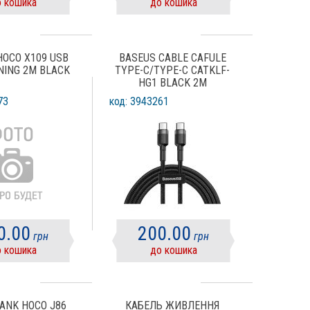
 кошика
до кошика
HOCO X109 USB
BASEUS CABLE CAFULE
NING 2M BLACK
TYPE-C/TYPE-C CATKLF-
HG1 BLACK 2M
73
код: 3943261
0.00
200.00
грн
грн
 кошика
до кошика
ANK HOCO J86
КАБЕЛЬ ЖИВЛЕННЯ