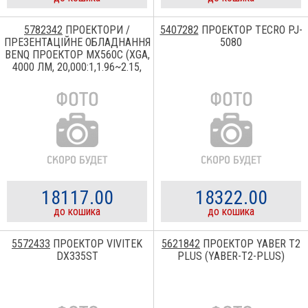
5782342
ПРОЕКТОРИ /
5407282
ПРОЕКТОР TECRO PJ-
ПРЕЗЕНТАЦІЙНЕ ОБЛАДНАННЯ
5080
BENQ ПРОЕКТОР MX560C (XGA,
4000 ЛМ, 20,000:1,1.96~2.15,
HDMI,USB A,USB MINI
B,RS232,10W MX560C MX560C
9H.JTE77.1NE
18117.00
18322.00
до кошика
до кошика
5572433
ПРОЕКТОР VIVITEK
5621842
ПРОЕКТОР YABER T2
DX335ST
PLUS (YABER-T2-PLUS)