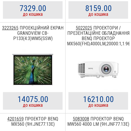
7329.00
8159.00
до кошика
до кошика
3223265
ПРОЕКЦІЙНИЙ ЕКРАН
5022025
ПРОЕКТОРИ /
GRANDVIEW CB-
ПРЕЗЕНТАЦІЙНЕ ОБЛАДНАННЯ
P133(4:3)WM5(SSW)
BENQ ПРОЕКТОР
MX560(FHD,4000LM,20000:1,1.96
2.15:1,10W,
HDMI*2,RS232,USB,SVIDEO,6/10/
MX560 MX560 9H.JNE77.13E
14075.00
16210.00
до кошика
до кошика
4201659
ПРОЕКТОР BENQ
5083008
ПРОЕКТОР BENQ
MX560 (9H.JNE77.13E)
MW560 4000 LM (9H.JNF77.13E)