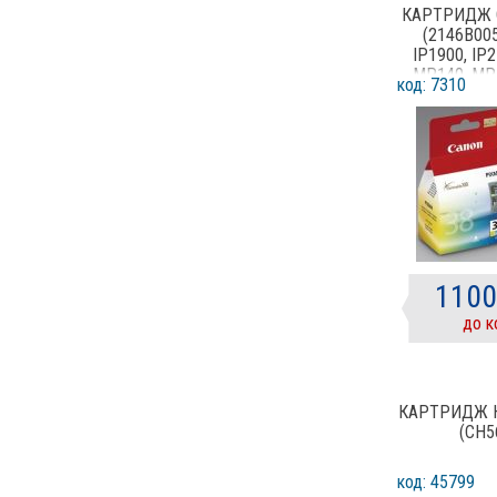
КАРТРИДЖ 
(2146B005
IP1900, IP2
MP140, MP
код: 7310
MP220, MP
MX310
1100
до к
КАРТРИДЖ H
(CH5
код: 45799