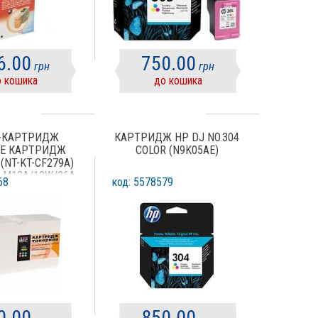
6.00
750.00
грн
грн
 кошика
до кошика
-КАРТРИДЖ
КАРТРИДЖ HP DJ NO.304
E КАРТРИДЖ
COLOR (N9K05AE)
(NT-KT-CF279A)
O M12A/12W/26A
68
код: 5578579
НАЛОГ CF279A)
KT-CF279A
0.00
850.00