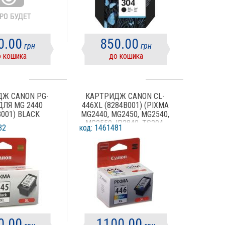
0.00
850.00
грн
грн
 кошика
до кошика
Ж CANON PG-
КАРТРИДЖ CANON CL-
ДЛЯ MG 2440
446XL (8284B001) (PIXMA
B001) BLACK
MG2440, MG2450, MG2540,
MG2550, IP2840, TS204,
32
код: 1461481
TS304, TS3340, TR4540)
COLOR
0.00
1100.00