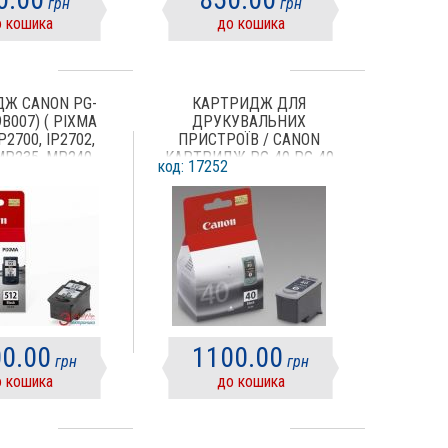
грн
грн
 кошика
до кошика
Ж CANON PG-
КАРТРИДЖ ДЛЯ
9B007) ( PIXMA
ДРУКУВАЛЬНИХ
P2700, IP2702,
ПРИСТРОЇВ / CANON
MP235, MP240,
КАРТРИДЖ PG-40 PG-40
код: 17252
MP252, MP260,
0615B025AA BLACK
MP272, MP280,
MP480, MP490,
MP495, MP499,
MX330, MX340,
MX360, MX410,
0 ) BLACK
0.00
1100.00
грн
грн
 кошика
до кошика