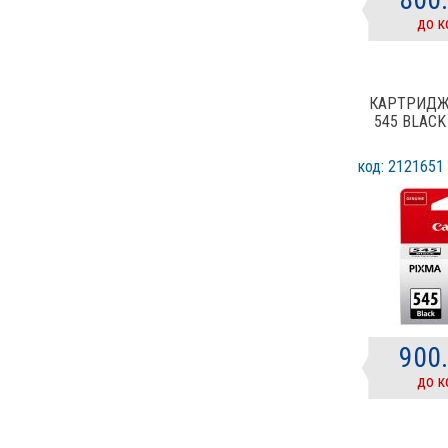
до к
КАРТРИДЖ
545 BLACK
код: 2121651
900
до к