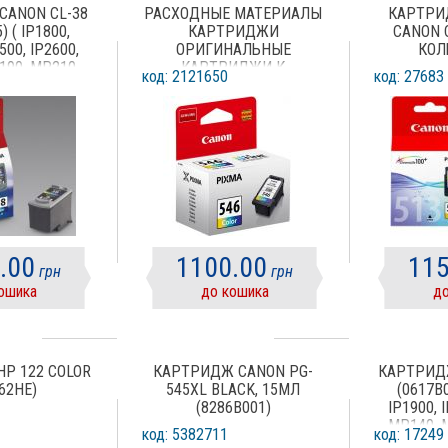
CANON CL-38
РАСХОДНЫЕ МАТЕРИАЛЫ
КАРТРИ
) ( IP1800,
КАРТРИДЖИ
CANON 
500, IP2600,
ОРИГИНАЛЬНЫЕ
КОЛ
190, MP210,
КАРТРИДЖИ К
код: 2121650
код: 27683
470, MX300,
СТРУЙНЫМ ПРИНТЕРАМ
) COLOR
КАРТРИДЖ CANON CL-546
COLOR (8289B001)
.00
1100.00
115
грн
грн
ошика
до кошика
до
P 122 COLOR
КАРТРИДЖ CANON PG-
КАРТРИДЖ
62HE)
545XL BLACK, 15МЛ
(0617B0
(8286B001)
IP1900, 
MP140, 
код: 5382711
код: 17249
MP220, 