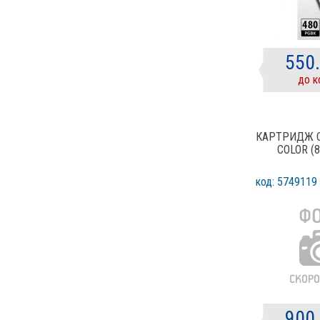
550
до к
КАРТРИДЖ C
COLOR (
код: 5749119
900