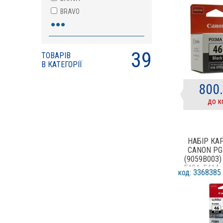
BRAVO
•••
Brother
Canon
ColorWay
39
ТОВАРІВ
Epson
В КАТЕГОРІЇ
FUJI
800
G&G
до к
HP
IPM
Kodak
НАБІР К
Kyocera
CANON PG-
Lexmark
(9059B003) 
Makkon
E484, E414,
код: 3368385
E204, E304, 
MINOLTA
NewTone
OKI
Panasonic