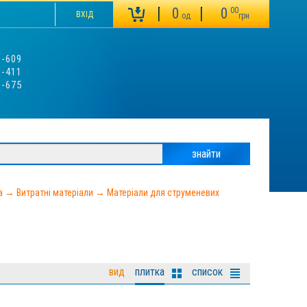
0
0
00
ВХІД
од
грн
3-609
0-411
9-675
а
→
Витратні матеріали
→
Матеріали для струменевих
вид
плитка
список