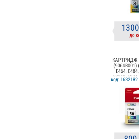
Pantum
PATRON
PowerPlant
1300
Printalist
до к
PrintPro
RICOH
Samsung
КАРТРИДЖ 
Sharp
(9064B001) 
Toshiba
E464, E484,
E3140, E204,
Vinga
код: 1682182
CO
WWM
Xerox
800