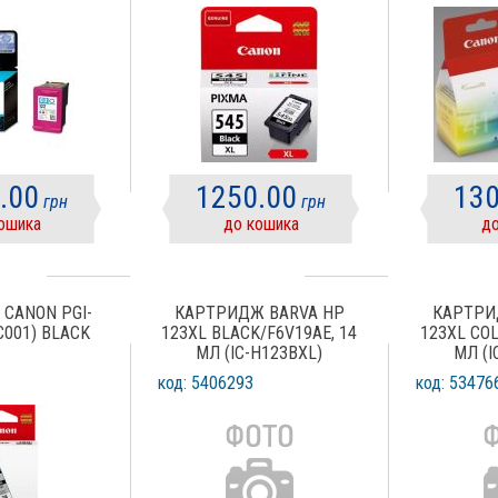
MX310, I
MP170, 
IP6220D, I
IP1300, I
.00
1250.00
130
грн
грн
ошика
до кошика
до
CANON PGI-
КАРТРИДЖ BARVA HP
КАРТРИ
C001) BLACK
123XL BLACK/F6V19AE, 14
123XL COL
МЛ (IC-H123BXL)
МЛ (I
код: 5406293
код: 53476