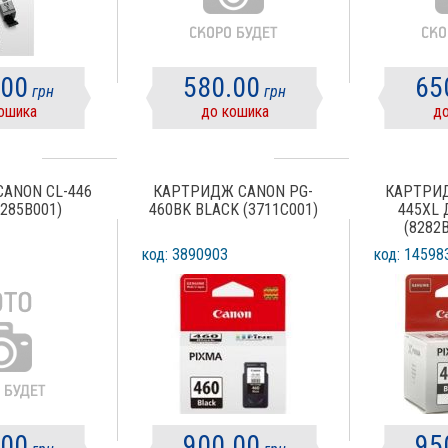
.00
580.00
65
грн
грн
ошика
до кошика
до
ANON CL-446
КАРТРИДЖ CANON PG-
КАРТРИД
8285B001)
460BK BLACK (3711C001)
445XL 
(8282
код: 3890903
код: 14598
.00
900.00
95