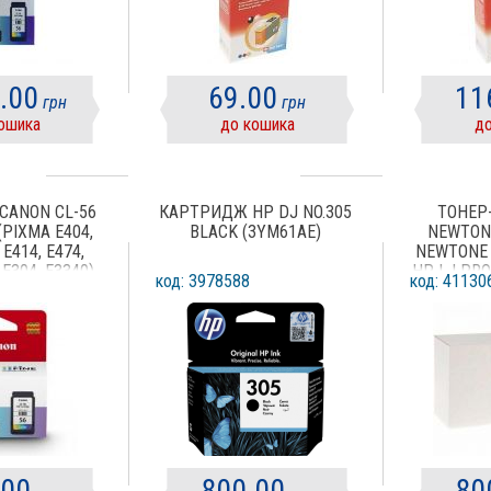
.00
69.00
11
грн
грн
ошика
до кошика
до
CANON CL-56
КАРТРИДЖ HP DJ NO.305
ТОНЕР
(PIXMA E404,
BLACK (3YM61AE)
NEWTON
 E414, E474,
NEWTONE 
 E304, E3340)
HP LJ PR
код: 3978588
код: 41130
LOR
BLACK (А
NT-
.00
800.00
80