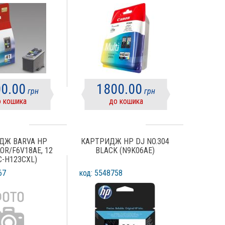
P2200, MP150,
MX374, MX394, MX434,
MP160, MP180,
MX454, MX514, MX524,
P6210D, IP1200,
MG3540, MX474, MX534,
P1600, IP1700)
TS5140, MG3640S)
COLOR
0.00
1800.00
грн
грн
 кошика
до кошика
ДЖ BARVA HP
КАРТРИДЖ HP DJ NO.304
OR/F6V18AE, 12
BLACK (N9K06AE)
C-H123CXL)
67
код: 5548758