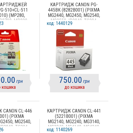
КАРТРИДЖЕЙ
КАРТРИДЖ CANON PG-
G-510+CL-511
445BK (8282B001) (PIXMA
010) (MP280,
MG2440, MG2450, MG2540,
IP2702, MP230,
MG2550, IP2840, TS204,
23
код: 1440129
MP240, MP250,
TS304, TS3340, TR4540)
MP260, MP270,
BLACK
MP280, MP282,
MP490, MP492,
MP499, MX320,
MX340, MX350,
MX410, MX420)
0.00
750.00
грн
грн
 кошика
до кошика
 CANON CL-446
КАРТРИДЖ CANON CL-441
001) (PIXMA
(5221B001) (PIXMA
G2450, MG2540,
MG2140, MG2240, MG3140,
IP2840, TS204,
MG3240, MG4140, MG4240,
26
код: 1140269
S3340, TR4540)
MX374, MX394, MX434,