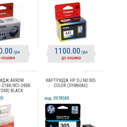
COLOR
MX454, MX514, MX524,
MG3540, MX474, MX534,
TS5140, MG3640S) COLOR
0.00
1100.00
грн
грн
 кошика
до кошика
ИДЖ ARROW
КАРТРИДЖ HP DJ NO.305
-21BK/BCI-24BK
COLOR (3YM60AE)
/24B) BLACK
20
код: 3978589