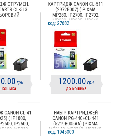
ДЖ СТРУМЕН.
КАРТРИДЖ CANON CL-511
CARTR CL-513
(2972B007) ( PIXMA
ЬОРОВИЙ
MP280, IP2700, IP2702,
MP230, MP235, MP240,
код: 27682
MP250, MP252, MP260,
MP270, MP272, MP280,
MP282, MP480, MP490,
MP492, MP495, MP499,
MX320, MX330, MX340,
MX350, MX360, MX410,
MX420) COLOR
0.00
1200.00
грн
грн
 кошика
до кошика
 CANON CL-41
НАБІР КАРТРИДЖЕЙ
25) ( IP1800,
CANON PG-440+CL-441
IP2500, IP2600,
(5219B005AA) (PIXMA
MP190, MP210,
MG2140, MG2240, MG3140,
код: 1945000
MP470, MX300,
MG3240, MG4140, MG4240,