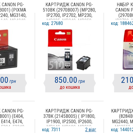
 CANON PG-
КАРТРИДЖ CANON PG-
НАБІР 
B001) (PIXMA
510BK (2970B007) (MP280,
CANON P
240, MG3140,
IP2700, IP2702, MP230,
(2970B
140, MG4240,
MP235, MP240, MP250,
IP2700, 
код: 27680
код: 18846
394, MX434,
MP252, MP260, MP270,
MP235, 
514, MX524,
MP272, MP280, MP282,
MP252, 
474, MX534,
MP480, MP490, MP492,
MP272, 
3640S) BLACK
MP495, MP499, MX320,
MP480, 
MX330, MX340, MX350,
MP495, 
MX360, MX410, MX420)
MX330, 
BLACK
MX360, 
.00
850.00
210
грн
грн
ошика
до кошика
до
 CANON PG-
КАРТРИДЖ CANON PG-
КАРТРИДЖ
B001) (E404,
37BK (2145B005) ( IP1800,
(8284B
 E414, E474,
IP1900, IP2500, IP2600,
MG2440, M
 E304, E3340,
MP140, MP190, MP210,
MG2550, 
код: 7311
2 відг
код: 14401
) BLACK
MP220, MP470, MX300,
TS304, T