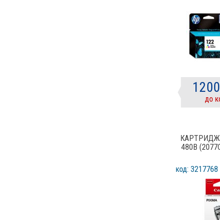
1200
до к
КАРТРИДЖ 
480B (2077
код: 3217768