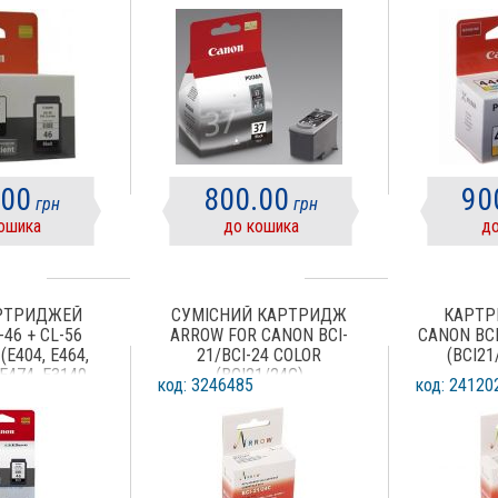
MX310) BLACK
.00
800.00
90
грн
грн
ошика
до кошика
до
АРТРИДЖЕЙ
СУМІСНИЙ КАРТРИДЖ
КАРТР
46 + CL-56
ARROW FOR CANON BCI-
CANON BCI
(E404, E464,
21/BCI-24 COLOR
(BCI21
 E474, E3140,
(BCI21/24C)
код: 3246485
код: 24120
E3340, E3440)