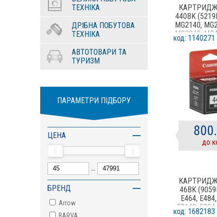
ТЕХНІКА
КАРТРИДЖ
440BK (5219
MG2140, MG2
ДРІБНА ПОБУТОВА
MG3240, MG4
ТЕХНІКА
код: 1140271
MX374, MX
MX454, MX
АВТОТОВАРИ ТА
MG3540, MX
ТУРИЗМ
TS5140, MG
ПАРАМЕТРИ ПІДБОРУ
800
ЦЕНА
до к
...
КАРТРИДЖ
БРЕНД
46BK (9059
E464, E484,
Arrow
E3140, E204,
код: 1682183
E3440
BARVA