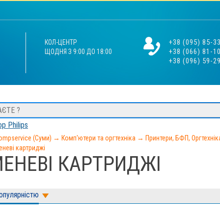
+38 (095) 85-3
КОЛ-ЦЕНТР
+38 (066) 81-1
ЩОДНЯ З 9:00 ДО 18:00
+38 (096) 59-2
р Philips
ompservice (Суми)
→
Комп'ютери та оргтехніка
→
Принтери, БФП, Оргтехнік
еневі картриджі
ЕНЕВІ КАРТРИДЖІ
популярністю