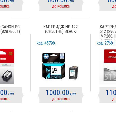
грн
грн
ошика
до кошика
до
 CANON PG-
КАРТРИДЖ HP 122
КАРТРИД
 (8287B001)
(CH561HE) BLACK
512 (296
MP280, I
MP230, 
код: 45798
код: 27681
MP250, 
MP270, 
MP282, 
MP492, 
MX320, 
MX350, 
MX42
.00
1000.00
110
грн
грн
ошика
до кошика
до