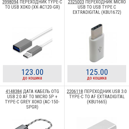
3998094
ПЕРЕХОДНИК TYPE-C
2325003
ПЕРЕХОДНИК MICRO
TO USB XOKO (XK-AC120-GR)
USB TO USB TYPE C
EXTRADIGITAL (KBU1672)
123.00
125.00
до кошика
до кошика
4148384
ДАТА КАБЕЛЬ OTG
2206118
ПЕРЕХОДНИК USB 3.0
USB 2.0 AF TO MICRO 5P +
TYPE-C TO AF EXTRADIGITAL
TYPE-C GREY XOKO (AC-150-
(KBU1665)
SPGR)