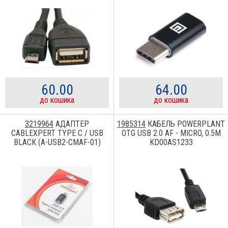
60.00
64.00
до кошика
до кошика
3219964
АДАПТЕР
1985314
КАБЕЛЬ POWERPLANT
CABLEXPERT TYPE C / USB
OTG USB 2.0 AF - MICRO, 0.5М
BLACK (A-USB2-CMAF-01)
KD00AS1233