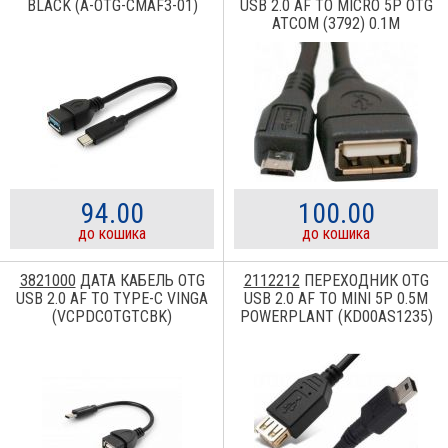
BLACK (A-OTG-CMAF3-01)
USB 2.0 AF TO MICRO 5P OTG
ATCOM (3792) 0.1М
94.00
100.00
до кошика
до кошика
3821000
ДАТА КАБЕЛЬ OTG
2112212
ПЕРЕХОДНИК OTG
USB 2.0 AF TO TYPE-C VINGA
USB 2.0 AF TO MINI 5P 0.5M
(VCPDCOTGTCBK)
POWERPLANT (KD00AS1235)