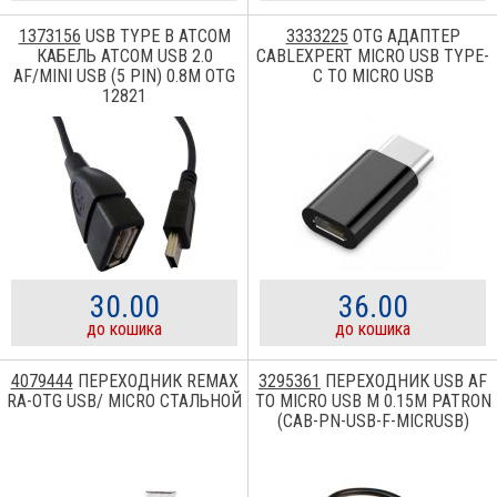
1373156
USB TYPE В ATCOM
3333225
OTG АДАПТЕР
КАБЕЛЬ ATCOM USB 2.0
CABLEXPERT MICRO USB TYPE-
AF/MINI USB (5 PIN) 0.8M OTG
C TO MICRO USB
12821
30.00
36.00
до кошика
до кошика
4079444
ПЕРЕХОДНИК REMAX
3295361
ПЕРЕХОДНИК USB AF
RA-OTG USB/ MICRO СТАЛЬНОЙ
TO MICRO USB M 0.15M PATRON
(CAB-PN-USB-F-MICRUSB)