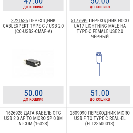
47.00
50.00
до кошика
до кошика
3721636
ПЕРЕХІДНИК
5177699
ПЕРЕХОДНИК HOCO
CABLEXPERT TYPE-C / USB 2.0
UA17 LIGHTNING MALE НА
(CC-USB2-CMAF-A)
TYPE-C FEMALE USB2.0
ЧЁРНЫЙ
50.00
51.00
до кошика
до кошика
1626928
ДАТА КАБЕЛЬ OTG
2809090
ПЕРЕХОДНИК MICRO
USB 2.0 AF TO MICRO 5P 0.8M
USB F TO TYPE C REAL-EL
ATCOM (16028)
(EL123500018)