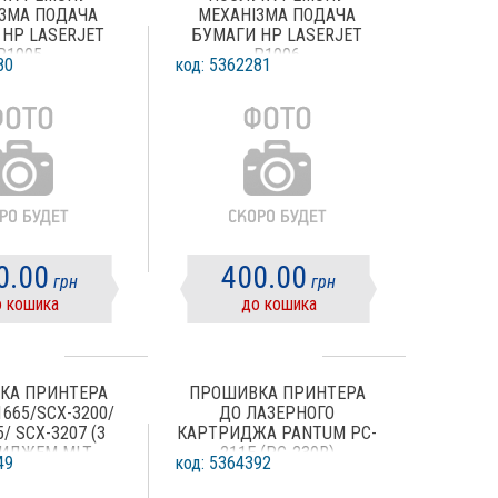
ЗМА ПОДАЧА
МЕХАНІЗМА ПОДАЧА
HP LASERJET
БУМАГИ HP LASERJET
P1005
P1006
80
код: 5362281
0.00
400.00
грн
грн
 кошика
до кошика
КА ПРИНТЕРА
ПРОШИВКА ПРИНТЕРА
1665/SCX-3200/
ДО ЛАЗЕРНОГО
/ SCX-3207 (З
КАРТРИДЖА PANTUM PC-
ИДЖЕМ MLT
211E (PC-230R)
49
код: 5364392
D104S)