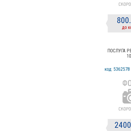
800
до к
ПОСЛУГА Р
1
код: 5362578
2400