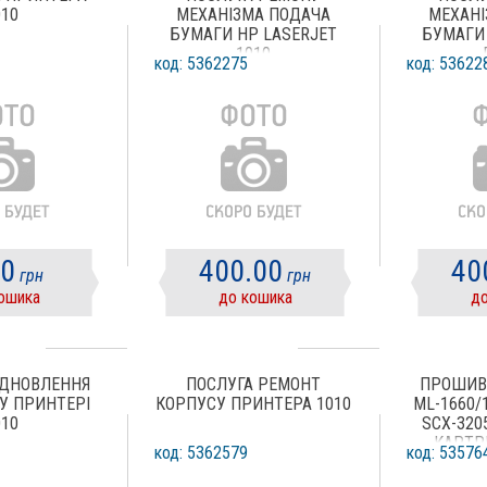
010
МЕХАНІЗМА ПОДАЧА
МЕХАНІ
БУМАГИ HP LASERJET
БУМАГИ 
1010
код: 5362275
код: 53622
50
400.00
40
грн
грн
ошика
до кошика
до
ІДНОВЛЕННЯ
ПОСЛУГА РЕМОНТ
ПРОШИВ
 У ПРИНТЕРІ
КОРПУСУ ПРИНТЕРА 1010
ML-1660/
010
SCX-3205
КАРТР
код: 5362579
код: 53576