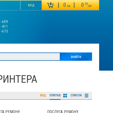
0
0
00
ВХІД
од
грн
3-609
0-411
9-675
РИНТЕРА
вид
плитка
список
ГА РЕМОНУ
ПОСЛУГА РЕМОНУ