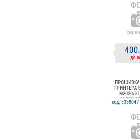
400
до к
ПРОШИВКА
ПРИНТЕРА 
M2020/SL
КАРТРИД
код: 5358047
D1