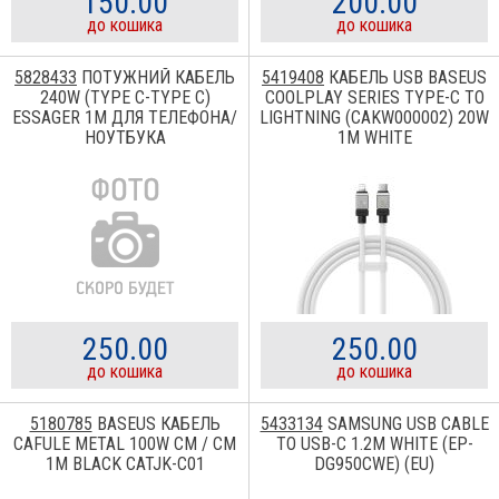
150.00
200.00
до кошика
до кошика
5828433
ПОТУЖНИЙ КАБЕЛЬ
5419408
КАБЕЛЬ USB BASEUS
240W (TYPE C-TYPE C)
COOLPLAY SERIES TYPE-C TO
ESSAGER 1М ДЛЯ ТЕЛЕФОНА/
LIGHTNING (CAKW000002) 20W
НОУТБУКА
1M WHITE
250.00
250.00
до кошика
до кошика
5180785
BASEUS КАБЕЛЬ
5433134
SAMSUNG USB CABLE
CAFULE METAL 100W CM / CM
TO USB-C 1.2M WHITE (EP-
1M BLACK CATJK-C01
DG950CWE) (EU)