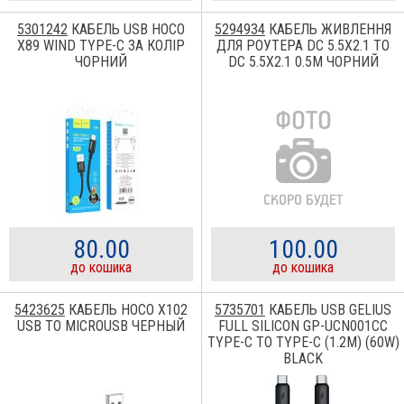
5301242
КАБЕЛЬ USB HOCO
5294934
КАБЕЛЬ ЖИВЛЕННЯ
X89 WIND TYPE-C 3A КОЛІР
ДЛЯ РОУТЕРА DC 5.5X2.1 TO
ЧОРНИЙ
DC 5.5X2.1 0.5M ЧОРНИЙ
80.00
100.00
до кошика
до кошика
5423625
КАБЕЛЬ HOCO X102
5735701
КАБЕЛЬ USB GELIUS
USB TO MICROUSB ЧЕРНЫЙ
FULL SILICON GP-UCN001CC
TYPE-C TO TYPE-C (1.2М) (60W)
BLACK