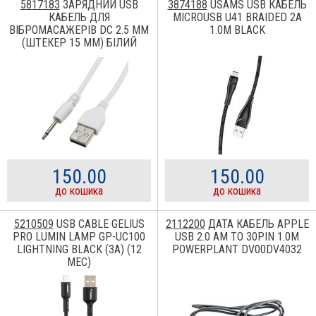
5817183
ЗАРЯДНИЙ USB
3874188
USAMS USB КАБЕЛЬ
КАБЕЛЬ ДЛЯ
MICROUSB U41 BRAIDED 2A
ВІБРОМАСАЖЕРІВ DC 2.5 ММ
1.0M BLACK
(ШТЕКЕР 15 ММ) БІЛИЙ
150.00
150.00
до кошика
до кошика
5210509
USB CABLE GELIUS
2112200
ДАТА КАБЕЛЬ APPLE
PRO LUMIN LAMP GP-UC100
USB 2.0 AM TO 30PIN 1.0M
LIGHTNING BLACK (3A) (12
POWERPLANT DV00DV4032
МЕС)