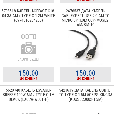
5708518
КАБЕЛЬ ACEFAST C18-
2476537
ДАТА КАБЕЛЬ
04 3A AM / TYPE-C 1.2M WHITE
CABLEXPERT USB 2.0 AM TO
(6974316284260)
MICRO 5P 3.0M CCP-MUSB2-
AM/BM-10
150.00
150.00
до кошика
до кошика
5620740
КАБЕЛЬ ESSAGER
5423639
ДАТА КАБЕЛЬ USB 3.1
BREEZE 100W AM / TYPE-C 1M
TO TYPE-C 1.5M 5GBPS KINGDA
BLACK (EXC7A-WL01-P)
(KDUSBC3002-1.5M)