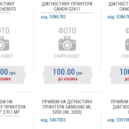
ОСТИКУ
ДІАГНОСТИКУ ПРИНТЕРА
ДІАГНОСТ
ЕНЕВОГО
CANON G2411
CAN
НТЕРА
(G2400/G2410/3410/3400/2411/2415)
код: 5386782
код: 53867
.00
100.00
10
грн
грн
ошика
до кошика
до
ОМ НА
ПРИЙОМ НА ДІГНОСТИКУ
ПРИЙОМ 
КУ ПРИНТЕРА
ПРИНТЕРА SAMSUNG ML
ДІАГНО
 270 ( MP
3200 (ML 3205)
10/MP 230)
код: 5407303
код: 53919