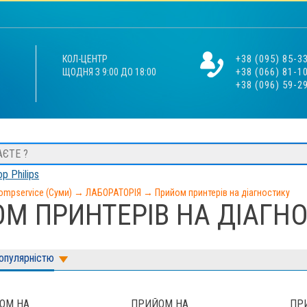
+38 (095) 85-3
КОЛ-ЦЕНТР
+38 (066) 81-1
ЩОДНЯ З 9:00 ДО 18:00
+38 (096) 59-2
р Philips
ompservice (Суми)
→
ЛАБОРАТОРІЯ
→
Прийом принтерів на діагностику
М ПРИНТЕРІВ НА ДІАГН
популярністю
ОМ НА
ПРИЙОМ НА
ПР