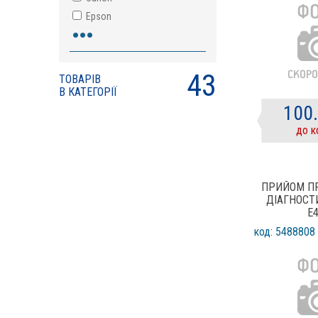
Epson
•••
HP
Pantum
Samsung
43
ТОВАРІВ
Xerox
В КАТЕГОРІЇ
100
до к
ПРИЙОМ П
ДІАГНОСТ
E
код: 5488808