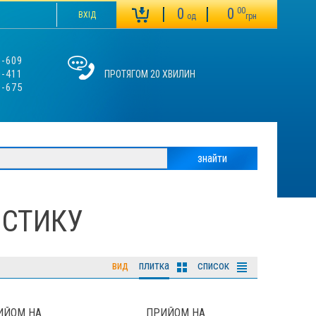
0
0
00
ВХІД
од
грн
3-609
0-411
ПРОТЯГОМ 20 ХВИЛИН
9-675
ОСТИКУ
вид
плитка
список
ИЙОМ НА
ПРИЙОМ НА