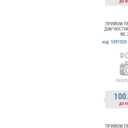
до к
ПРИЙОМ П
ДІАГНОСТИ
ML 
код: 5391026
100
до к
ПРИЙОМ П