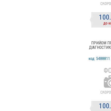
100
до к
ПРИЙОМ П
ДІАГНОСТИК
код: 5488811
100