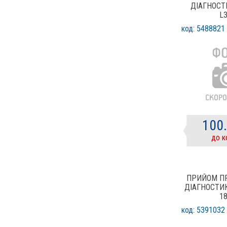
ДІАГНОСТ
L
код: 5488821
100
до к
ПРИЙОМ П
ДІАГНОСТИК
1
код: 5391032