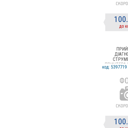
100
до к
ПРИЙ
ДІАГН
СТРУМ
ПРИНТЕРА 
код: 5397719
4
100