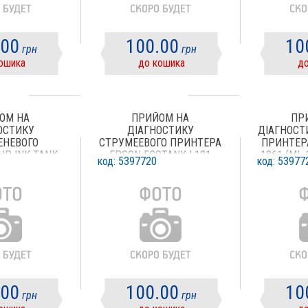
.00
100.00
10
грн
грн
ошика
до кошика
до
ОМ НА
ПРИЙОМ НА
ПР
ОСТИКУ
ДІАГНОСТИКУ
ДІАГНОСТ
ЕНЕВОГО
СТРУМЕЕВОГО ПРИНТЕРА
ПРИНТЕР
HP INK TANK
EPSON ECOTANK L121
1861 (ML 
код: 5397720
код: 53977
15
(L120 )
.00
100.00
10
грн
грн