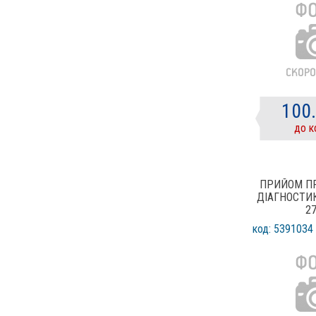
100
до к
ПРИЙОМ П
ДІАГНОСТИК
2
код: 5391034