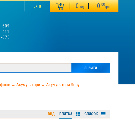
0
0
00
ВХІД
од
грн
3-609
0-411
9-675
ефонів
→
Акумулятори
→
Акумулятори Sony
вид
плитка
список