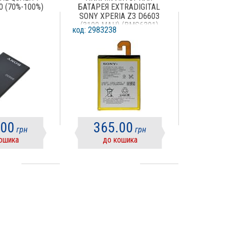
0 (70%-100%)
БАТАРЕЯ EXTRADIGITAL
SONY XPERIA Z3 D6603
(3100 MAH) (BMS6391)
код: 2983238
.00
365.00
грн
грн
ошика
до кошика