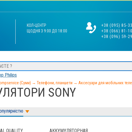
+38 (095) 85-3
КОЛ-ЦЕНТР
+38 (066) 81-1
ЩОДНЯ З 9:00 ДО 18:00
+38 (096) 59-2
р Philips
ompservice (Суми)
→
Телефони, планшети
→
Аксесуари для мобільних тел
УЛЯТОРИ SONY
популярністю
NAL QUALITY
АККУМУЛЯТОРНАЯ