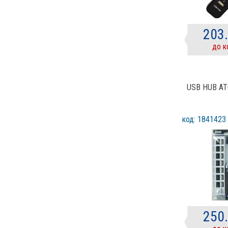
203
до к
USB HUB A
код: 1841423
250