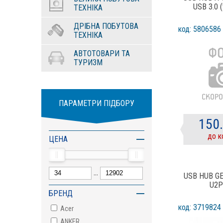
USB 3.0
ТЕХНІКА
ДРІБНА ПОБУТОВА
код: 5806586
ТЕХНІКА
АВТОТОВАРИ ТА
ТУРИЗМ
ПАРАМЕТРИ ПІДБОРУ
150
до к
ЦЕНА
...
USB HUB G
U2P
БРЕНД
код: 3719824
Acer
ANKER