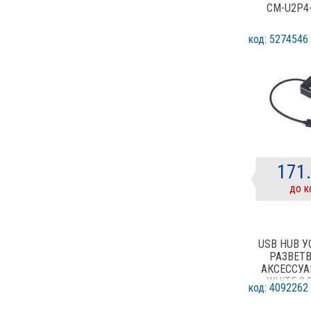
CM-U2P4
код: 5274546
171
до к
USB HUB 
РАЗВЕТ
АКСЕССУА
WHITE 2.
код: 4092262