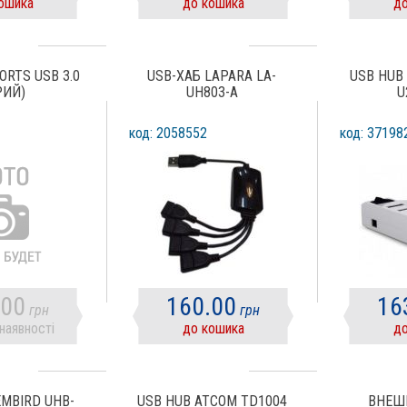
ошика
до кошика
до
ORTS USB 3.0
USB-ХАБ LAPARA LA-
USB HUB
РИЙ)
UH803-A
U
код: 2058552
код: 37198
.00
160.00
16
грн
грн
наявності
до кошика
до
EMBIRD UHB-
USB HUB ATCOM TD1004
ВНЕШ