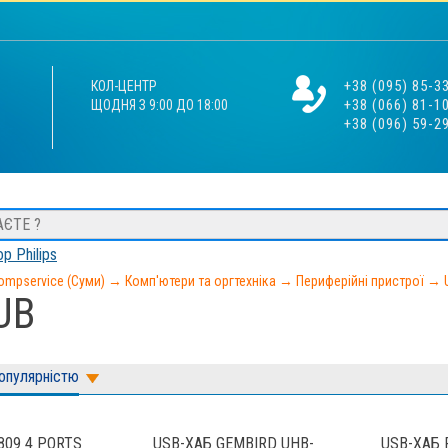
+38 (095) 85-3
КОЛ-ЦЕНТР
+38 (066) 81-1
ЩОДНЯ З 9:00 ДО 18:00
+38 (096) 59-2
р Philips
ompservice (Суми)
→
Комп'ютери та оргтехніка
→
Периферійні пристрої
→
UB
популярністю
809 4 PORTS
USB-ХАБ GEMBIRD UHB-
USB-ХАБ 