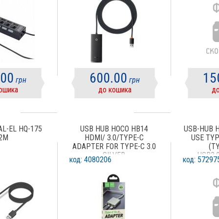
.00
600.00
15
грн
грн
ошика
до кошика
до
AL-EL HQ-175
USB HUB HOCO HB14
USB-HUB 
,2M
HDMI/ 3.0/TYPE-C
USE TY
ADAPTER FOR TYPE-C 3.0
(T
SILVER
USB3.
код: 4080206
код: 57297
(С