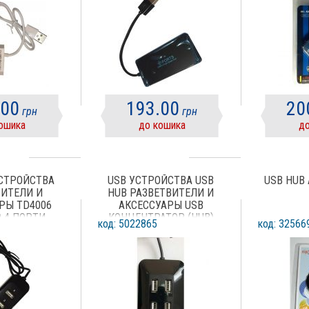
.00
193.00
20
грн
грн
ошика
до кошика
до
УСТРОЙСТВА
USB УСТРОЙСТВА USB
USB HUB
ВИТЕЛИ И
HUB РАЗВЕТВИТЕЛИ И
РЫ TD4006
АКСЕССУАРЫ USB
0 4 ПОРТИ
КОНЦЕНТРАТОР (HUB)
код: 5022865
код: 32566
ATCOM TD1004 (9579) USB
2.0 4 PORTS