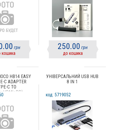
0.00
250.00
грн
грн
 кошика
до кошика
HOCO HB14 EASY
УНІВЕРСАЛЬНИЙ USB HUB
PE-C ADAPTER
8 IN 1
YPE-C TO
0+HDMI+PD)
50
код: 5719052
РІБНИЙ)