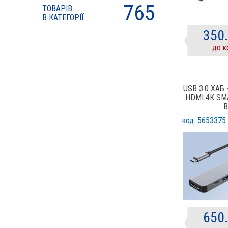
765
ТОВАРІВ
HP
В КАТЕГОРІЇ
Lapara
350
Lian Li
до к
Maiwo
Manhattan
Maxxter
USB 3.0 ХАБ
Media-Tech
HDMI 4K SM
Meetion
В
MINOLTA
код: 5653375
PATRON
PowerPlant
Promate
Proove
Rapoo
REAL-EL
Satechi
650
ST-Lab