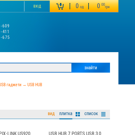
0
0
00
ВХІД
од
грн
3-609
0-411
9-675
USB гаджети
→
USB HUB
вид
плитка
список
PIX-LINK US920
USB HUB 7 PORTS USB 3.0