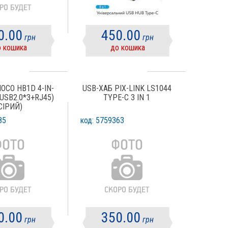
0.00
450.00
грн
грн
 кошика
до кошика
OCO HB1D 4-IN-
USB-ХАБ PIX-LINK LS1044
 USB2.0*3+RJ45)
TYPE-C 3 IN 1
СІРИЙ)
85
код: 5759363
0.00
350.00
грн
грн