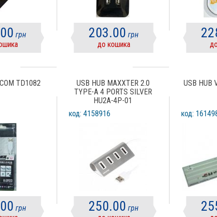
.00
203.00
22
грн
грн
ошика
до кошика
до
TCOM TD1082
USB HUB MAXXTER 2.0
USB HUB 
TYPE-A 4 PORTS SILVER
HU2A-4P-01
код: 4158916
код: 16149
.00
250.00
25
грн
грн