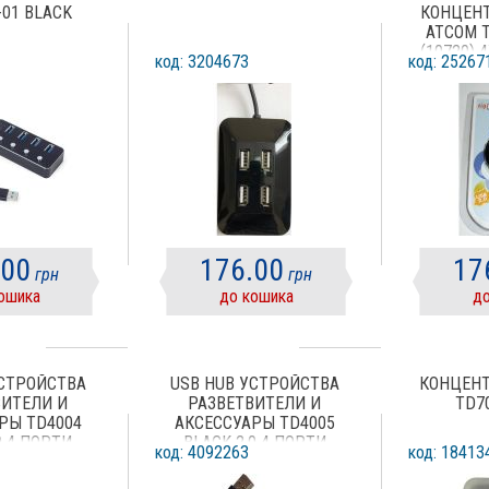
-01 BLACK
КОНЦЕНТ
ATCOM 
(10720) 
код: 3204673
код: 25267
.00
176.00
17
грн
грн
ошика
до кошика
до
УСТРОЙСТВА
USB HUB УСТРОЙСТВА
КОНЦЕНТ
ВИТЕЛИ И
РАЗВЕТВИТЕЛИ И
TD70
РЫ TD4004
АКСЕССУАРЫ TD4005
0 4 ПОРТИ
BLACK 2.0 4 ПОРТИ
код: 4092263
код: 18413