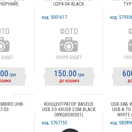
 (ЧОРНИЙ)
U2P4-04 BLACK
TYPE
код: 5001617
код: 57593
.00
150.00
60
грн
грн
ошика
до кошика
до
EMBIRD UHB-
КОНЦЕНТРАТОР BASEUS
USB-ХАБ W
7-03
USB 3.0 4XUSB 2.0M BLACK
USB-A TO 
(WKQX030201)
WHITE
ТІ
код: 5767155
код: 58289
ЗАР