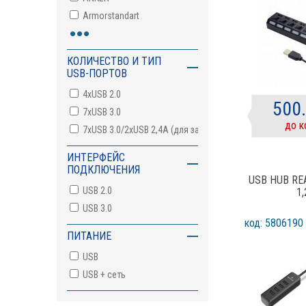
Armorstandart
•••
ATcom
Baseus
КОЛИЧЕСТВО И ТИП
Cablexpert
USB-ПОРТОВ
Canyon
4xUSB 2.0
500
ColorWay
7хUSB 3.0
Defender
до к
7хUSB 3.0/2хUSB 2,4А (для зарядки)
Dynamode
ИНТЕРФЕЙС
EXTRADIGITAL
ПОДКЛЮЧЕНИЯ
Fast
USB HUB RE
USB 2.0
1
FRESH
USB 3.0
Frime
код: 5806190
FrimeCom
ПИТАНИЕ
GEMBIRD
USB
Grand-X
USB + сеть
HiSmart
HOCO