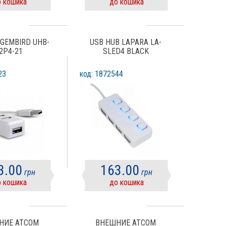
 кошика
до кошика
 GEMBIRD UHB-
USB HUB LAPARA LA-
2P4-21
SLED4 BLACK
23
код: 1872544
3.00
163.00
грн
грн
 кошика
до кошика
НИЕ ATCOM
ВНЕШНИЕ ATCOM