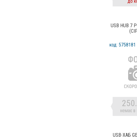
до к
TP-LINK
Transcend
TRUST
USB HUB 7 P
UGREEN
(СІ
Veggieg
Vention
код: 5758181
Viewcon
Vinga
VOLTRONIC
WIWU
Xiaomi
XO
XoKo
250
1StCharger
немає в 
USB-ХАБ G