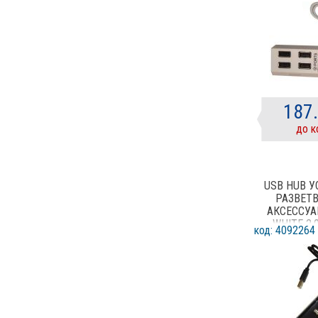
187
до к
USB HUB 
РАЗВЕТ
АКСЕССУА
WHITE 2.
код: 4092264