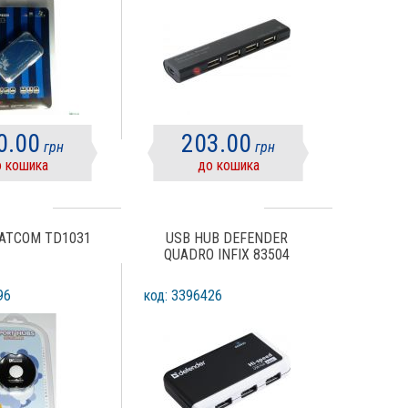
0.00
203.00
грн
грн
 кошика
до кошика
 ATCOM TD1031
USB HUB DEFENDER
QUADRO INFIX 83504
96
код: 3396426