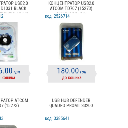
РАТОР USB2.0
КОНЦЕНТРАТОР USB2.0
TD1031 BLACK
ATCOM TD707 (15273)
4ХUSB2.0 10720
4ХUSB2.0 15273
12
код: 2526714
6.00
180.00
грн
грн
 кошика
до кошика
РАТОР ATCOM
USB HUB DEFENDER
7 (15273)
QUADRO PROMT 83200
43
код: 3385641