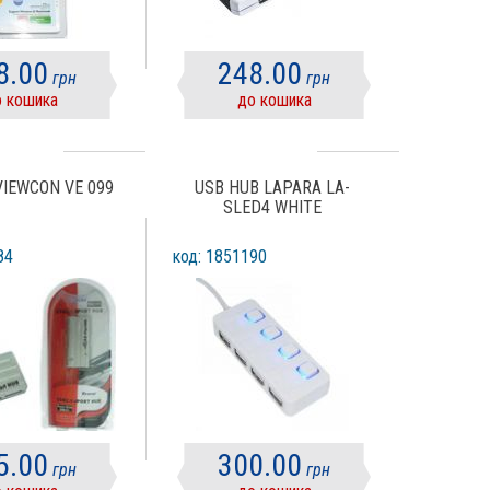
8.00
248.00
грн
грн
 кошика
до кошика
VIEWCON VE 099
USB HUB LAPARA LA-
SLED4 WHITE
84
код: 1851190
5.00
300.00
грн
грн