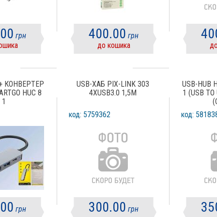
.00
400.00
40
грн
грн
ошика
до кошика
до
 + КОНВЕРТЕР
USB-ХАБ PIX-LINK 303
USB-HUB H
ARTGO HUC 8
4ХUSB3.0 1,5М
1 (USB TO
 1
(
код: 5759362
код: 58183
.00
300.00
35
грн
грн